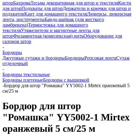
штор
Бахрома
Тесьма декоративная для штор и текстиля
Кисти
для штор
Подхваты для штор
Держатели и крючки для штор и
подхватов
Кант для домашнего текстиля
Люверсы, люверсная
лента, инструменты
Бандо-шабрак (для жесткого
ламбрекена)
Термостежка для домашнего
текстиля
Утяжелители и магнитные ленты для
штор
Филаментная (комплексная) нить
Оборудование для
салонов штор
-
Бордюры
Джутовые сутажи и бордюры
Бордюры
Репсовая лента
Сутаж
отделочный
-
Бордюры текстильные
Бордюры плетеные
Бордюры с вышивкой
-
Бордюр для штор "Ромашка" YY5002-1 Mirtex оранжевый 5
см/25 м
Бордюр для штор
"Ромашка" YY5002-1 Mirtex
оранжевый 5 см/25 м