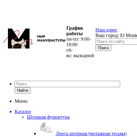
График
Наш адрес
работы
Ваш город:
El Mont
пн-пт: 9:00-
18:00
сб-
вс: выходной
Найти
Меню
Каталог
Шторная фурнитура
Лента шторная (мотажная тесьма)