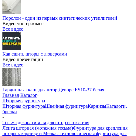
Поролон - один из первых синтетических утеплителей
Видео мастер-класс
Все видео
Как сшить шторы с люверсами
Видео презентации
Все видео
Гардинная ткань для штор Деворе ES10-37 белая
Главная
-
Каталог
-
Шторная фурнитура
Шторная фурнитура
Швейная фурнитура
Карнизы
Каталоги,
брелки
-
Тесьма декоративная для штор и текстиля
Лента шторная (мотажная тесьма)
Фурнитура для крепления
шторы к карнизу и Мелкая технологическая фурнитура для