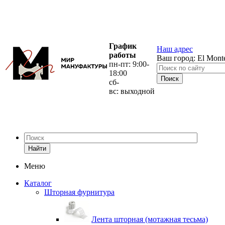
График
Наш адрес
работы
Ваш город:
El Mont
пн-пт: 9:00-
18:00
сб-
вс: выходной
Найти
Меню
Каталог
Шторная фурнитура
Лента шторная (мотажная тесьма)