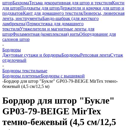
штор
Бахрома
Тесьма декоративная для штор и текстиля
Кисти
для штор
Подхваты для штор
Держатели и крючки для штор и
подхватов
Кант для домашнего текстиля
Люверсы, люверсная
лента, инструменты
Бандо-шабрак (для жесткого
ламбрекена)
Термостежка для домашнего
текстиля
Утяжелители и магнитные ленты для
штор
Филаментная (комплексная) нить
Оборудование для
салонов штор
-
Бордюры
Джутовые сутажи и бордюры
Бордюры
Репсовая лента
Сутаж
отделочный
-
Бордюры текстильные
Бордюры плетеные
Бордюры с вышивкой
-
Бордюр для штор "Букле" GP03-79-BEIGE MirTex темно-
бежевый (4,5 см/12,5 м)
Бордюр для штор "Букле"
GP03-79-BEIGE MirTex
темно-бежевый (4,5 см/12,5