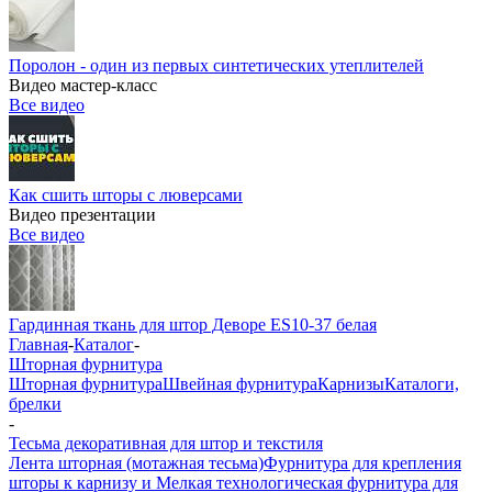
Поролон - один из первых синтетических утеплителей
Видео мастер-класс
Все видео
Как сшить шторы с люверсами
Видео презентации
Все видео
Гардинная ткань для штор Деворе ES10-37 белая
Главная
-
Каталог
-
Шторная фурнитура
Шторная фурнитура
Швейная фурнитура
Карнизы
Каталоги,
брелки
-
Тесьма декоративная для штор и текстиля
Лента шторная (мотажная тесьма)
Фурнитура для крепления
шторы к карнизу и Мелкая технологическая фурнитура для