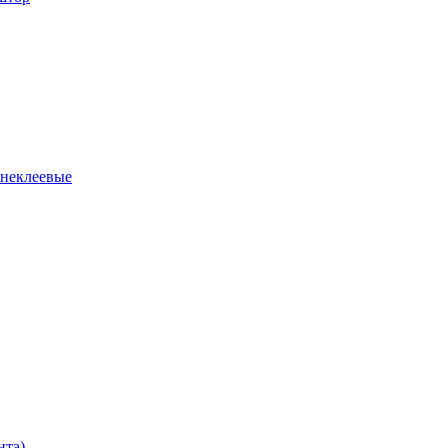
 неклеевые
нта)