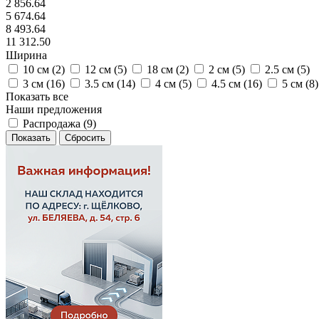
2 856.64
5 674.64
8 493.64
11 312.50
Ширина
10 см (
2
)
12 см (
5
)
18 см (
2
)
2 см (
5
)
2.5 см (
5
)
3 см (
16
)
3.5 см (
14
)
4 см (
5
)
4.5 см (
16
)
5 см (
8
)
Показать все
Наши предложения
Распродажа (
9
)
Сбросить