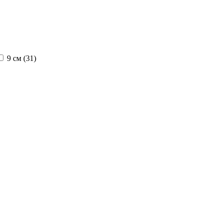
9 см (
31
)