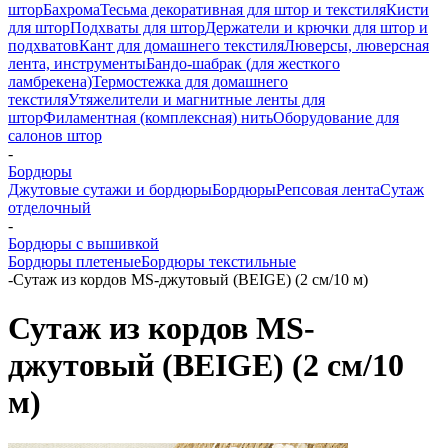
штор
Бахрома
Тесьма декоративная для штор и текстиля
Кисти
для штор
Подхваты для штор
Держатели и крючки для штор и
подхватов
Кант для домашнего текстиля
Люверсы, люверсная
лента, инструменты
Бандо-шабрак (для жесткого
ламбрекена)
Термостежка для домашнего
текстиля
Утяжелители и магнитные ленты для
штор
Филаментная (комплексная) нить
Оборудование для
салонов штор
-
Бордюры
Джутовые сутажи и бордюры
Бордюры
Репсовая лента
Сутаж
отделочный
-
Бордюры с вышивкой
Бордюры плетеные
Бордюры текстильные
-
Сутаж из кордов MS-джутовый (BEIGE) (2 см/10 м)
Сутаж из кордов MS-
джутовый (BEIGE) (2 см/10
м)