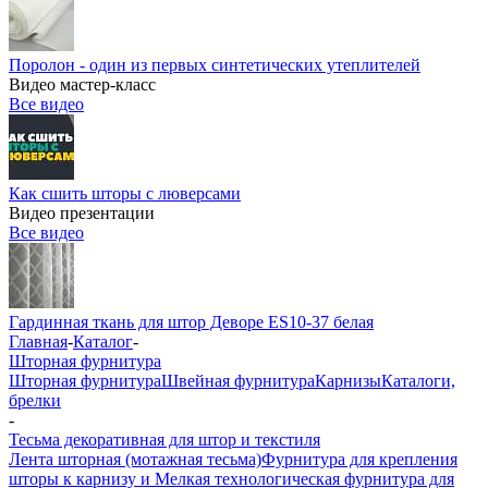
Поролон - один из первых синтетических утеплителей
Видео мастер-класс
Все видео
Как сшить шторы с люверсами
Видео презентации
Все видео
Гардинная ткань для штор Деворе ES10-37 белая
Главная
-
Каталог
-
Шторная фурнитура
Шторная фурнитура
Швейная фурнитура
Карнизы
Каталоги,
брелки
-
Тесьма декоративная для штор и текстиля
Лента шторная (мотажная тесьма)
Фурнитура для крепления
шторы к карнизу и Мелкая технологическая фурнитура для