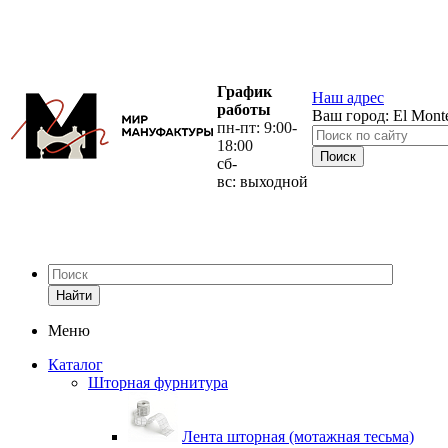
График
Наш адрес
работы
Ваш город:
El Mont
пн-пт: 9:00-
18:00
сб-
вс: выходной
Найти
Меню
Каталог
Шторная фурнитура
Лента шторная (мотажная тесьма)