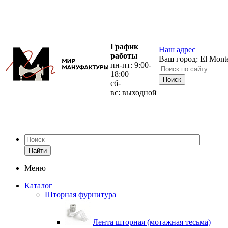
График
Наш адрес
работы
Ваш город:
El Mont
пн-пт: 9:00-
18:00
сб-
вс: выходной
Найти
Меню
Каталог
Шторная фурнитура
Лента шторная (мотажная тесьма)