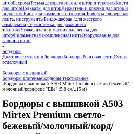
штор
Бахрома
Тесьма декоративная для штор и текстиля
Кисти
для штор
Подхваты для штор
Держатели и крючки для штор и
подхватов
Кант для домашнего текстиля
Люверсы, люверсная
лента, инструменты
Бандо-шабрак (для жесткого
ламбрекена)
Термостежка для домашнего
текстиля
Утяжелители и магнитные ленты для
штор
Филаментная (комплексная) нить
Оборудование для
салонов штор
-
Бордюры
Джутовые сутажи и бордюры
Бордюры
Репсовая лента
Сутаж
отделочный
-
Бордюры с вышивкой
Бордюры плетеные
Бордюры текстильные
-
Бордюры с вышивкой A503 Mirtex Premium светло-бежевый/
молочный/корд/репс "Elle" (5,8 см/±15 м)
Бордюры с вышивкой A503
Mirtex Premium светло-
бежевый/молочный/корд/