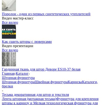
Поролон - один из первых синтетических утеплителей
Видео мастер-класс
Все видео
Как сшить шторы с люверсами
Видео презентации
Все видео
Гардинная ткань для штор Деворе ES10-37 белая
Главная
-
Каталог
-
Шторная фурнитура
Шторная фурнитура
Швейная фурнитура
Карнизы
Каталоги,
брелки
-
Тесьма декоративная для штор и текстиля
Лента шторная (мотажная тесьма)
Фурнитура для крепления
шторы к карнизу и Мелкая технологическая фурнитура для