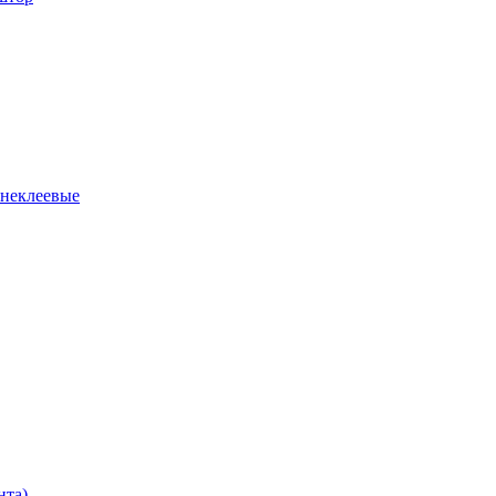
 неклеевые
нта)