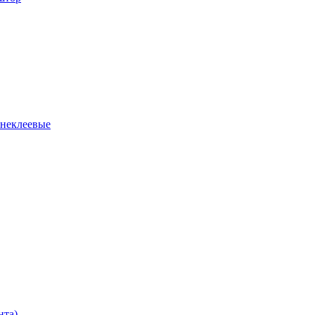
 неклеевые
нта)