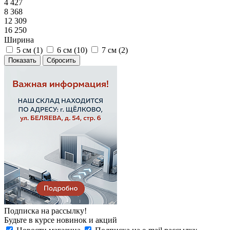
4 427
8 368
12 309
16 250
Ширина
5 см (
1
)
6 см (
10
)
7 см (
2
)
Сбросить
Подписка на рассылку!
Будьте в курсе новинок и акций