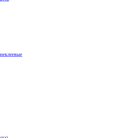
 неклеевые
нта)