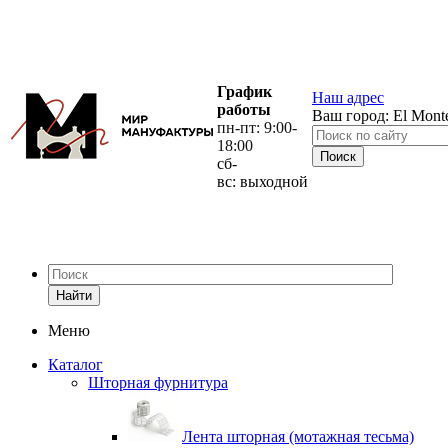
График
Наш адрес
работы
Ваш город:
El Mont
пн-пт: 9:00-
18:00
сб-
вс: выходной
Найти
Меню
Каталог
Шторная фурнитура
Лента шторная (мотажная тесьма)