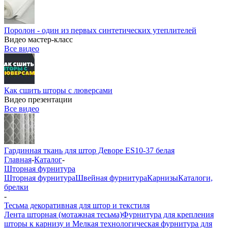
Поролон - один из первых синтетических утеплителей
Видео мастер-класс
Все видео
Как сшить шторы с люверсами
Видео презентации
Все видео
Гардинная ткань для штор Деворе ES10-37 белая
Главная
-
Каталог
-
Шторная фурнитура
Шторная фурнитура
Швейная фурнитура
Карнизы
Каталоги,
брелки
-
Тесьма декоративная для штор и текстиля
Лента шторная (мотажная тесьма)
Фурнитура для крепления
шторы к карнизу и Мелкая технологическая фурнитура для