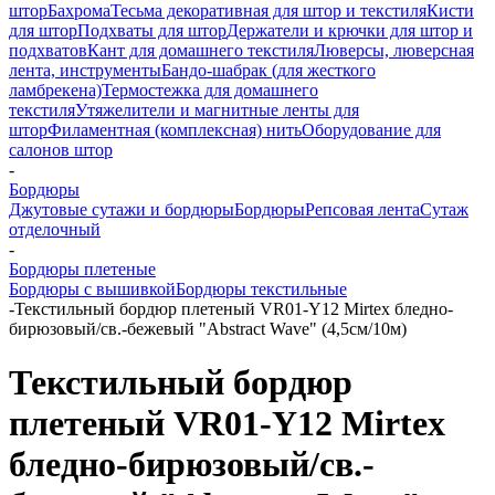
штор
Бахрома
Тесьма декоративная для штор и текстиля
Кисти
для штор
Подхваты для штор
Держатели и крючки для штор и
подхватов
Кант для домашнего текстиля
Люверсы, люверсная
лента, инструменты
Бандо-шабрак (для жесткого
ламбрекена)
Термостежка для домашнего
текстиля
Утяжелители и магнитные ленты для
штор
Филаментная (комплексная) нить
Оборудование для
салонов штор
-
Бордюры
Джутовые сутажи и бордюры
Бордюры
Репсовая лента
Сутаж
отделочный
-
Бордюры плетеные
Бордюры с вышивкой
Бордюры текстильные
-
Текстильный бордюр плетеный VR01-Y12 Mirtex бледно-
бирюзовый/св.-бежевый "Abstract Wave" (4,5см/10м)
Текстильный бордюр
плетеный VR01-Y12 Mirtex
бледно-бирюзовый/св.-