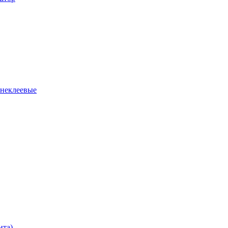
 неклеевые
нта)