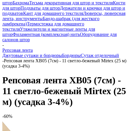
штор
Бахрома
Тесьма декоративная для штор и текстиля
Кисти
для штор
Подхваты для штор
Держатели и крючки для штор и
подхватов
Кант для домашнего текстиля
Люверсы, люверсная
лента, инструменты
Бандо-шабрак (для жесткого
ламбрекена)
Термостежка для домашнего
текстиля
Утяжелители и магнитные ленты для
штор
Филаментная (комплексная) нить
Оборудование для
салонов штор
-
Репсовая лента
Джутовые сутажи и бордюры
Бордюры
Сутаж отделочный
-
Репсовая лента XB05 (7см) - 11 светло-бежевый Mirtex (25 м)
(усадка 3-4%)
Репсовая лента XB05 (7см) -
11 светло-бежевый Mirtex (25
м) (усадка 3-4%)
-60%