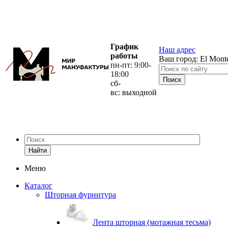
График
Наш адрес
работы
Ваш город:
El Mont
пн-пт: 9:00-
18:00
сб-
вс: выходной
Найти
Меню
Каталог
Шторная фурнитура
Лента шторная (мотажная тесьма)