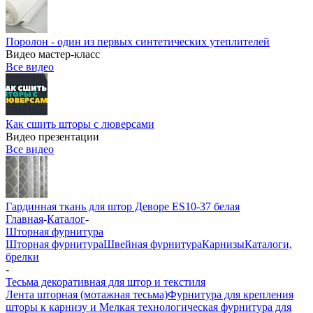
Поролон - один из первых синтетических утеплителей
Видео мастер-класс
Все видео
Как сшить шторы с люверсами
Видео презентации
Все видео
Гардинная ткань для штор Деворе ES10-37 белая
Главная
-
Каталог
-
Шторная фурнитура
Шторная фурнитура
Швейная фурнитура
Карнизы
Каталоги,
брелки
-
Тесьма декоративная для штор и текстиля
Лента шторная (мотажная тесьма)
Фурнитура для крепления
шторы к карнизу и Мелкая технологическая фурнитура для