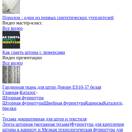
Поролон - один из первых синтетических утеплителей
Видео мастер-класс
Все видео
Как сшить шторы с люверсами
Видео презентации
Все видео
Гардинная ткань для штор Деворе ES10-37 белая
Главная
-
Каталог
-
Шторная фурнитура
Шторная фурнитура
Швейная фурнитура
Карнизы
Каталоги,
брелки
-
Тесьма декоративная для штор и текстиля
Лента шторная (мотажная тесьма)
Фурнитура для крепления
шторы к карнизу и Мелкая технологическая фурнитура для