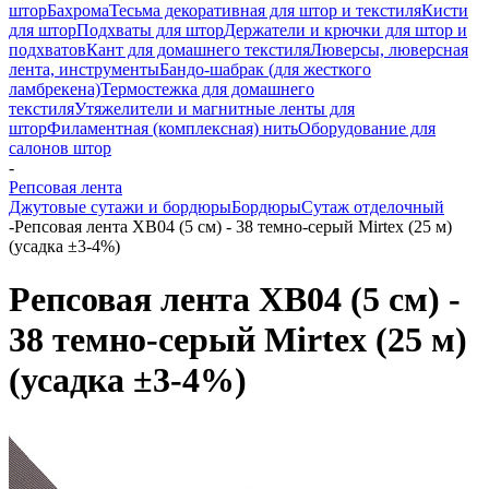
штор
Бахрома
Тесьма декоративная для штор и текстиля
Кисти
для штор
Подхваты для штор
Держатели и крючки для штор и
подхватов
Кант для домашнего текстиля
Люверсы, люверсная
лента, инструменты
Бандо-шабрак (для жесткого
ламбрекена)
Термостежка для домашнего
текстиля
Утяжелители и магнитные ленты для
штор
Филаментная (комплексная) нить
Оборудование для
салонов штор
-
Репсовая лента
Джутовые сутажи и бордюры
Бордюры
Сутаж отделочный
-
Репсовая лента XB04 (5 см) - 38 темно-серый Mirtex (25 м)
(усадка ±3-4%)
Репсовая лента XB04 (5 см) -
38 темно-серый Mirtex (25 м)
(усадка ±3-4%)