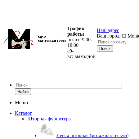
График
Наш адрес
работы
Ваш город:
El Mont
пн-пт: 9:00-
18:00
сб-
вс: выходной
Найти
Меню
Каталог
Шторная фурнитура
Лента шторная (мотажная тесьма)