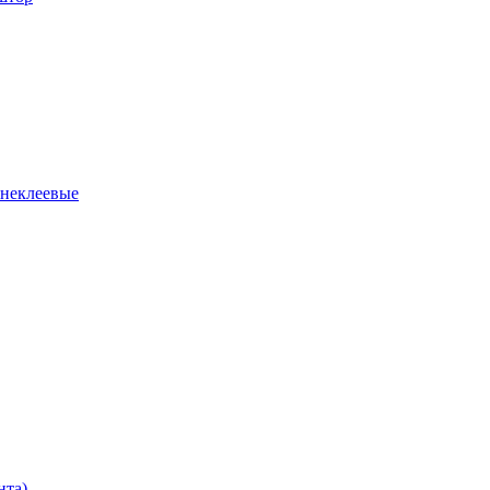
 неклеевые
нта)