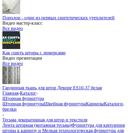
Поролон - один из первых синтетических утеплителей
Видео мастер-класс
Все видео
Как сшить шторы с люверсами
Видео презентации
Все видео
Гардинная ткань для штор Деворе ES10-37 белая
Главная
-
Каталог
-
Шторная фурнитура
Шторная фурнитура
Швейная фурнитура
Карнизы
Каталоги,
брелки
-
Тесьма декоративная для штор и текстиля
Лента шторная (мотажная тесьма)
Фурнитура для крепления
шторы к карнизу и Мелкая технологическая фурнитура для