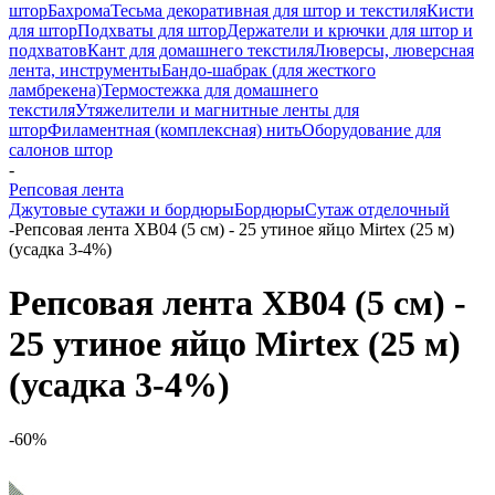
штор
Бахрома
Тесьма декоративная для штор и текстиля
Кисти
для штор
Подхваты для штор
Держатели и крючки для штор и
подхватов
Кант для домашнего текстиля
Люверсы, люверсная
лента, инструменты
Бандо-шабрак (для жесткого
ламбрекена)
Термостежка для домашнего
текстиля
Утяжелители и магнитные ленты для
штор
Филаментная (комплексная) нить
Оборудование для
салонов штор
-
Репсовая лента
Джутовые сутажи и бордюры
Бордюры
Сутаж отделочный
-
Репсовая лента XB04 (5 см) - 25 утиное яйцо Mirtex (25 м)
(усадка 3-4%)
Репсовая лента XB04 (5 см) -
25 утиное яйцо Mirtex (25 м)
(усадка 3-4%)
-60%