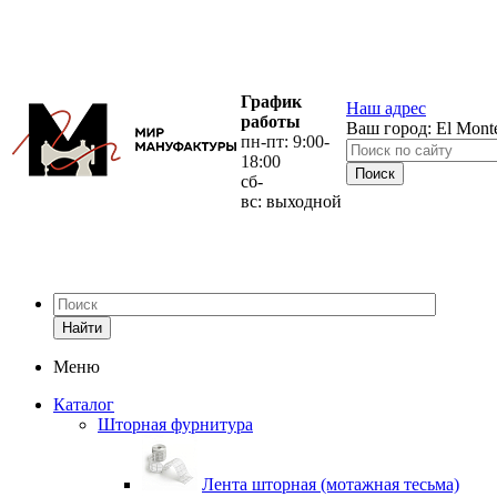
График
Наш адрес
работы
Ваш город:
El Mont
пн-пт: 9:00-
18:00
сб-
вс: выходной
Найти
Меню
Каталог
Шторная фурнитура
Лента шторная (мотажная тесьма)