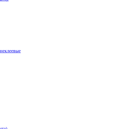
 неклеевые
нта)