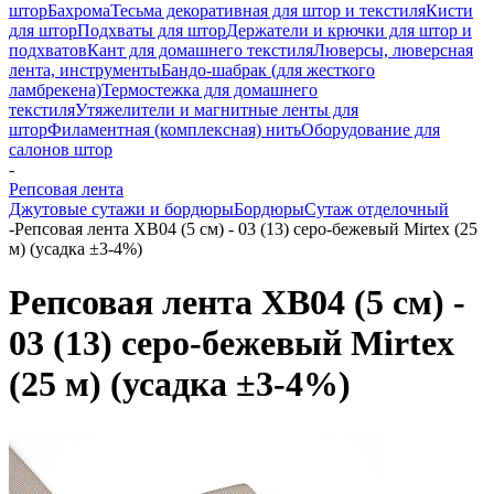
штор
Бахрома
Тесьма декоративная для штор и текстиля
Кисти
для штор
Подхваты для штор
Держатели и крючки для штор и
подхватов
Кант для домашнего текстиля
Люверсы, люверсная
лента, инструменты
Бандо-шабрак (для жесткого
ламбрекена)
Термостежка для домашнего
текстиля
Утяжелители и магнитные ленты для
штор
Филаментная (комплексная) нить
Оборудование для
салонов штор
-
Репсовая лента
Джутовые сутажи и бордюры
Бордюры
Сутаж отделочный
-
Репсовая лента XB04 (5 см) - 03 (13) серо-бежевый Mirtex (25
м) (усадка ±3-4%)
Репсовая лента XB04 (5 см) -
03 (13) серо-бежевый Mirtex
(25 м) (усадка ±3-4%)