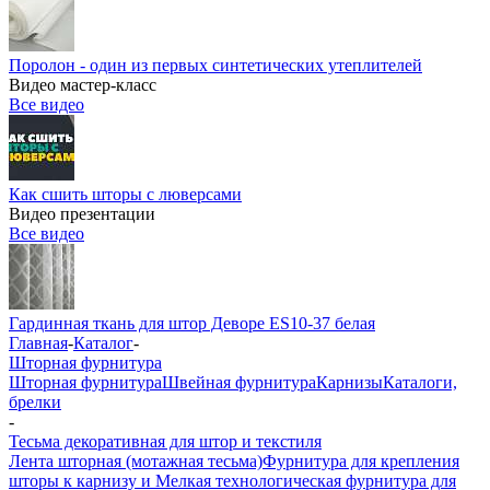
Поролон - один из первых синтетических утеплителей
Видео мастер-класс
Все видео
Как сшить шторы с люверсами
Видео презентации
Все видео
Гардинная ткань для штор Деворе ES10-37 белая
Главная
-
Каталог
-
Шторная фурнитура
Шторная фурнитура
Швейная фурнитура
Карнизы
Каталоги,
брелки
-
Тесьма декоративная для штор и текстиля
Лента шторная (мотажная тесьма)
Фурнитура для крепления
шторы к карнизу и Мелкая технологическая фурнитура для