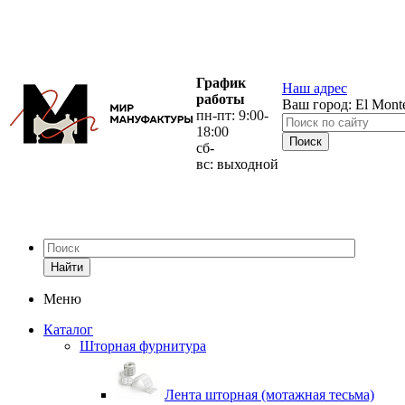
График
Наш адрес
работы
Ваш город:
El Mont
пн-пт: 9:00-
18:00
сб-
вс: выходной
Найти
Меню
Каталог
Шторная фурнитура
Лента шторная (мотажная тесьма)