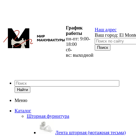
График
Наш адрес
работы
Ваш город:
El Mont
пн-пт: 9:00-
18:00
сб-
вс: выходной
Найти
Меню
Каталог
Шторная фурнитура
Лента шторная (мотажная тесьма)