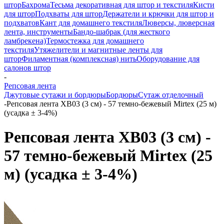
штор
Бахрома
Тесьма декоративная для штор и текстиля
Кисти
для штор
Подхваты для штор
Держатели и крючки для штор и
подхватов
Кант для домашнего текстиля
Люверсы, люверсная
лента, инструменты
Бандо-шабрак (для жесткого
ламбрекена)
Термостежка для домашнего
текстиля
Утяжелители и магнитные ленты для
штор
Филаментная (комплексная) нить
Оборудование для
салонов штор
-
Репсовая лента
Джутовые сутажи и бордюры
Бордюры
Сутаж отделочный
-
Репсовая лента XB03 (3 см) - 57 темно-бежевый Mirtex (25 м)
(усадка ± 3-4%)
Репсовая лента XB03 (3 см) -
57 темно-бежевый Mirtex (25
м) (усадка ± 3-4%)