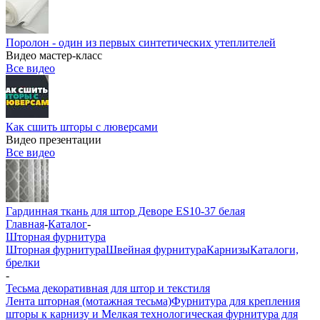
Поролон - один из первых синтетических утеплителей
Видео мастер-класс
Все видео
Как сшить шторы с люверсами
Видео презентации
Все видео
Гардинная ткань для штор Деворе ES10-37 белая
Главная
-
Каталог
-
Шторная фурнитура
Шторная фурнитура
Швейная фурнитура
Карнизы
Каталоги,
брелки
-
Тесьма декоративная для штор и текстиля
Лента шторная (мотажная тесьма)
Фурнитура для крепления
шторы к карнизу и Мелкая технологическая фурнитура для