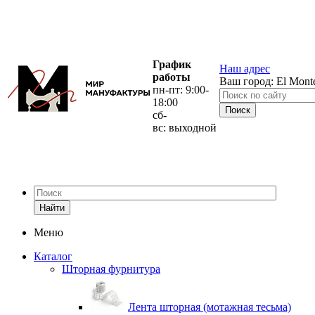
График
Наш адрес
работы
Ваш город:
El Mont
пн-пт: 9:00-
18:00
сб-
вс: выходной
Найти
Меню
Каталог
Шторная фурнитура
Лента шторная (мотажная тесьма)