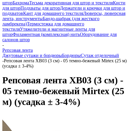
штор
Бахрома
Тесьма декоративная для штор и текстиля
Кисти
для штор
Подхваты для штор
Держатели и крючки для штор и
подхватов
Кант для домашнего текстиля
Люверсы, люверсная
лента, инструменты
Бандо-шабрак (для жесткого
ламбрекена)
Термостежка для домашнего
текстиля
Утяжелители и магнитные ленты для
штор
Филаментная (комплексная) нить
Оборудование для
салонов штор
-
Репсовая лента
Джутовые сутажи и бордюры
Бордюры
Сутаж отделочный
-
Репсовая лента XB03 (3 см) - 05 темно-бежевый Mirtex (25 м)
(усадка ± 3-4%)
Репсовая лента XB03 (3 см) -
05 темно-бежевый Mirtex (25
м) (усадка ± 3-4%)