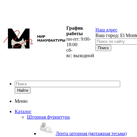
График
Наш адрес
работы
Ваш город:
El Mont
пн-пт: 9:00-
18:00
сб-
вс: выходной
Найти
Меню
Каталог
Шторная фурнитура
Лента шторная (мотажная тесьма)