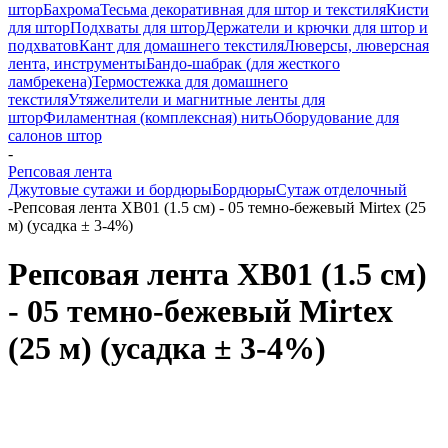
штор
Бахрома
Тесьма декоративная для штор и текстиля
Кисти
для штор
Подхваты для штор
Держатели и крючки для штор и
подхватов
Кант для домашнего текстиля
Люверсы, люверсная
лента, инструменты
Бандо-шабрак (для жесткого
ламбрекена)
Термостежка для домашнего
текстиля
Утяжелители и магнитные ленты для
штор
Филаментная (комплексная) нить
Оборудование для
салонов штор
-
Репсовая лента
Джутовые сутажи и бордюры
Бордюры
Сутаж отделочный
-
Репсовая лента XB01 (1.5 см) - 05 темно-бежевый Mirtex (25
м) (усадка ± 3-4%)
Репсовая лента XB01 (1.5 см)
- 05 темно-бежевый Mirtex
(25 м) (усадка ± 3-4%)