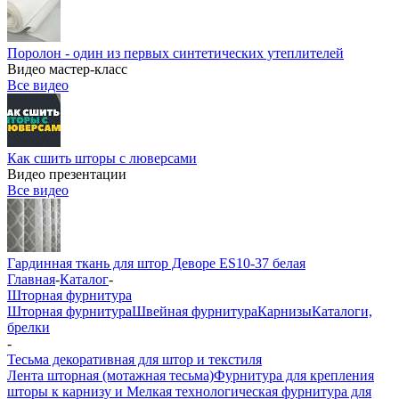
Поролон - один из первых синтетических утеплителей
Видео мастер-класс
Все видео
Как сшить шторы с люверсами
Видео презентации
Все видео
Гардинная ткань для штор Деворе ES10-37 белая
Главная
-
Каталог
-
Шторная фурнитура
Шторная фурнитура
Швейная фурнитура
Карнизы
Каталоги,
брелки
-
Тесьма декоративная для штор и текстиля
Лента шторная (мотажная тесьма)
Фурнитура для крепления
шторы к карнизу и Мелкая технологическая фурнитура для