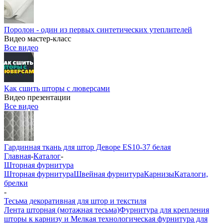
Поролон - один из первых синтетических утеплителей
Видео мастер-класс
Все видео
Как сшить шторы с люверсами
Видео презентации
Все видео
Гардинная ткань для штор Деворе ES10-37 белая
Главная
-
Каталог
-
Шторная фурнитура
Шторная фурнитура
Швейная фурнитура
Карнизы
Каталоги,
брелки
-
Тесьма декоративная для штор и текстиля
Лента шторная (мотажная тесьма)
Фурнитура для крепления
шторы к карнизу и Мелкая технологическая фурнитура для