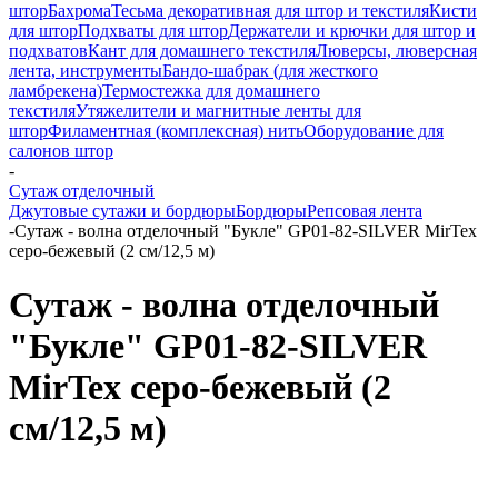
штор
Бахрома
Тесьма декоративная для штор и текстиля
Кисти
для штор
Подхваты для штор
Держатели и крючки для штор и
подхватов
Кант для домашнего текстиля
Люверсы, люверсная
лента, инструменты
Бандо-шабрак (для жесткого
ламбрекена)
Термостежка для домашнего
текстиля
Утяжелители и магнитные ленты для
штор
Филаментная (комплексная) нить
Оборудование для
салонов штор
-
Сутаж отделочный
Джутовые сутажи и бордюры
Бордюры
Репсовая лента
-
Сутаж - волна отделочный "Букле" GP01-82-SILVER MirTex
серо-бежевый (2 см/12,5 м)
Сутаж - волна отделочный
"Букле" GP01-82-SILVER
MirTex серо-бежевый (2
см/12,5 м)