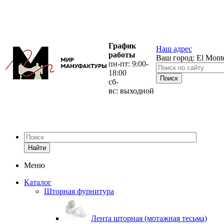
График
Наш адрес
работы
Ваш город:
El Mont
пн-пт: 9:00-
18:00
сб-
вс: выходной
Найти
Меню
Каталог
Шторная фурнитура
Лента шторная (мотажная тесьма)