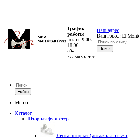
График
Наш адрес
работы
Ваш город:
El Mont
пн-пт: 9:00-
18:00
сб-
вс: выходной
Найти
Меню
Каталог
Шторная фурнитура
Лента шторная (мотажная тесьма)