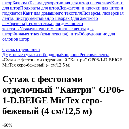
штор
Бахрома
Тесьма декоративная для штор и текстиля
Кисти
для штор
Подхваты для штор
Держатели и крючки для штор и
подхватов
Кант для домашнего текстиля
Люверсы, люверсная
лента, инструменты
Бандо-шабрак (для жесткого
ламбрекена)
Термостежка для домашнего
текстиля
Утяжелители и магнитные ленты для
штор
Филаментная (комплексная) нить
Оборудование для
салонов штор
-
Сутаж отделочный
Джутовые сутажи и бордюры
Бордюры
Репсовая лента
-
Сутаж с фестонами отделочный "Кантри" GP06-1-D.BEIGE
MirTex серо-бежевый (4 см/12,5 м)
Сутаж с фестонами
отделочный "Кантри" GP06-
1-D.BEIGE MirTex серо-
бежевый (4 см/12,5 м)
-60%