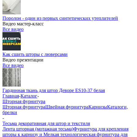
Поролон - один из первых синтетических утеплителей
Видео мастер-класс
Все видео
Как сшить шторы с люверсами
Видео презентации
Все видео
Гардинная ткань для штор Деворе ES10-37 белая
Главная
-
Каталог
-
Шторная фурнитура
Шторная фурнитура
Швейная фурнитура
Карнизы
Каталоги,
брелки
-
Тесьма декоративная для штор и текстиля
Лента шторная (мотажная тесьма)
Фурнитура для крепления
шторы к карнизу и Мелкая технологическая фурнитура для