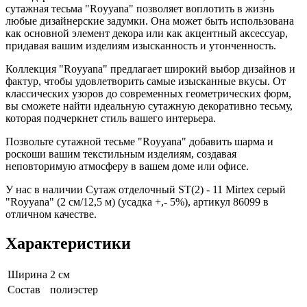
сутажная тесьма "Royyana" позволяет воплотить в жизнь
любые дизайнерские задумки. Она может быть использована
как основной элемент декора или как акцентный аксессуар,
придавая вашим изделиям изысканность и утонченность.
Коллекция "Royyana" предлагает широкий выбор дизайнов и
фактур, чтобы удовлетворить самые изысканные вкусы. От
классических узоров до современных геометрических форм,
вы сможете найти идеальную сутажную декоративно тесьму,
которая подчеркнет стиль вашего интерьера.
Позвольте сутажной тесьме "Royyana" добавить шарма и
роскоши вашим текстильным изделиям, создавая
неповторимую атмосферу в вашем доме или офисе.
У нас в наличии Сутаж отделочный ST(2) - 11 Mirtex серый
"Royyana" (2 см/12,5 м) (усадка +,- 5%), артикул 86099 в
отличном качестве.
Характеристики
Ширина
2 см
Состав
полиэстер