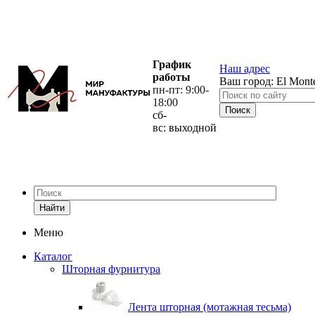
График
Наш адрес
работы
Ваш город:
El Mont
пн-пт: 9:00-
18:00
сб-
вс: выходной
Найти
Меню
Каталог
Шторная фурнитура
Лента шторная (мотажная тесьма)