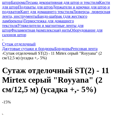
штор
Бахрома
Тесьма декоративная для штор и текстиля
Кисти
для штор
Подхваты для штор
Держатели и крючки для штор и
подхватов
Кант для домашнего текстиля
Люверсы, люверсная
лента, инструменты
Бандо-шабрак (для жесткого
ламбрекена)
Термостежка для домашнего
текстиля
Утяжелители и магнитные ленты для
штор
Филаментная (комплексная) нить
Оборудование для
салонов штор
-
Сутаж отделочный
Джутовые сутажи и бордюры
Бордюры
Репсовая лента
-
Сутаж отделочный ST(2) - 11 Mirtex серый "Royyana" (2
см/12,5 м) (усадка +,- 5%)
Сутаж отделочный ST(2) - 11
Mirtex серый "Royyana" (2
см/12,5 м) (усадка +,- 5%)
-15%