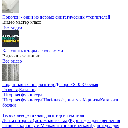
Поролон - один из первых синтетических утеплителей
Видео мастер-класс
Все видео
Как сшить шторы с люверсами
Видео презентации
Все видео
Гардинная ткань для штор Деворе ES10-37 белая
Главная
-
Каталог
-
Шторная фурнитура
Шторная фурнитура
Швейная фурнитура
Карнизы
Каталоги,
брелки
-
Тесьма декоративная для штор и текстиля
Лента шторная (мотажная тесьма)
Фурнитура для крепления
шторы к карнизу и Мелкая технологическая фурнитура для