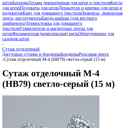
штор
Бахрома
Тесьма декоративная для штор и текстиля
Кисти
для штор
Подхваты для штор
Держатели и крючки для штор и
подхватов
Кант для домашнего текстиля
Люверсы, люверсная
лента, инструменты
Бандо-шабрак (для жесткого
ламбрекена)
Термостежка для домашнего
текстиля
Утяжелители и магнитные ленты для
штор
Филаментная (комплексная) нить
Оборудование для
салонов штор
-
Сутаж отделочный
Джутовые сутажи и бордюры
Бордюры
Репсовая лента
-
Сутаж отделочный M-4 (HB79) светло-серый (15 м)
Сутаж отделочный M-4
(HB79) светло-серый (15 м)