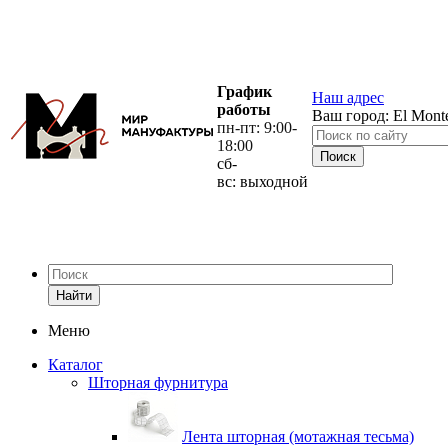
График
Наш адрес
работы
Ваш город:
El Mont
пн-пт: 9:00-
18:00
сб-
вс: выходной
Найти
Меню
Каталог
Шторная фурнитура
Лента шторная (мотажная тесьма)