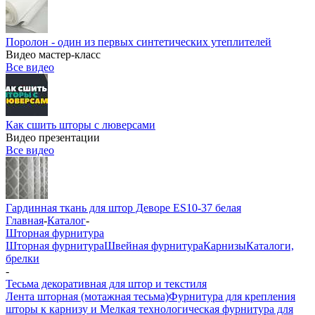
Поролон - один из первых синтетических утеплителей
Видео мастер-класс
Все видео
Как сшить шторы с люверсами
Видео презентации
Все видео
Гардинная ткань для штор Деворе ES10-37 белая
Главная
-
Каталог
-
Шторная фурнитура
Шторная фурнитура
Швейная фурнитура
Карнизы
Каталоги,
брелки
-
Тесьма декоративная для штор и текстиля
Лента шторная (мотажная тесьма)
Фурнитура для крепления
шторы к карнизу и Мелкая технологическая фурнитура для