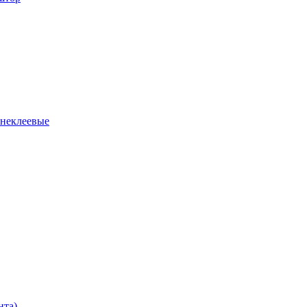
 неклеевые
нта)