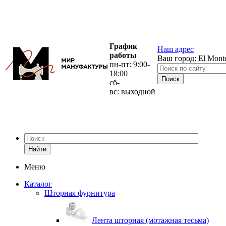
График
Наш адрес
работы
Ваш город:
El Mont
пн-пт: 9:00-
18:00
сб-
вс: выходной
Найти
Меню
Каталог
Шторная фурнитура
Лента шторная (мотажная тесьма)