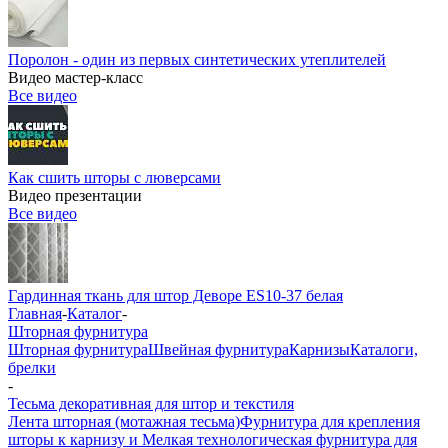
Поролон - один из первых синтетических утеплителей
Видео мастер-класс
Все видео
Как сшить шторы с люверсами
Видео презентации
Все видео
Гардинная ткань для штор Деворе ES10-37 белая
Главная
-
Каталог
-
Шторная фурнитура
Шторная фурнитура
Швейная фурнитура
Карнизы
Каталоги,
брелки
-
Тесьма декоративная для штор и текстиля
Лента шторная (мотажная тесьма)
Фурнитура для крепления
шторы к карнизу и Мелкая технологическая фурнитура для