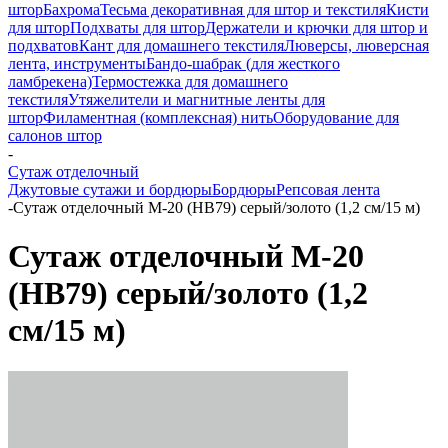
штор
Бахрома
Тесьма декоративная для штор и текстиля
Кисти
для штор
Подхваты для штор
Держатели и крючки для штор и
подхватов
Кант для домашнего текстиля
Люверсы, люверсная
лента, инструменты
Бандо-шабрак (для жесткого
ламбрекена)
Термостежка для домашнего
текстиля
Утяжелители и магнитные ленты для
штор
Филаментная (комплексная) нить
Оборудование для
салонов штор
-
Сутаж отделочный
Джутовые сутажи и бордюры
Бордюры
Репсовая лента
-
Сутаж отделочный M-20 (HB79) серый/золото (1,2 см/15 м)
Сутаж отделочный M-20
(HB79) серый/золото (1,2
см/15 м)