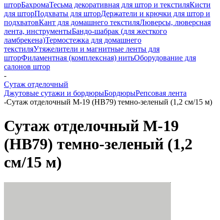
штор
Бахрома
Тесьма декоративная для штор и текстиля
Кисти
для штор
Подхваты для штор
Держатели и крючки для штор и
подхватов
Кант для домашнего текстиля
Люверсы, люверсная
лента, инструменты
Бандо-шабрак (для жесткого
ламбрекена)
Термостежка для домашнего
текстиля
Утяжелители и магнитные ленты для
штор
Филаментная (комплексная) нить
Оборудование для
салонов штор
-
Сутаж отделочный
Джутовые сутажи и бордюры
Бордюры
Репсовая лента
-
Сутаж отделочный M-19 (HB79) темно-зеленый (1,2 см/15 м)
Сутаж отделочный M-19
(HB79) темно-зеленый (1,2
см/15 м)