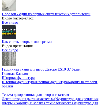
Поролон - один из первых синтетических утеплителей
Видео мастер-класс
Все видео
Как сшить шторы с люверсами
Видео презентации
Все видео
Гардинная ткань для штор Деворе ES10-37 белая
Главная
-
Каталог
-
Шторная фурнитура
Шторная фурнитура
Швейная фурнитура
Карнизы
Каталоги,
брелки
-
Тесьма декоративная для штор и текстиля
Лента шторная (мотажная тесьма)
Фурнитура для крепления
шторы к карнизу и Мелкая технологическая фурнитура для