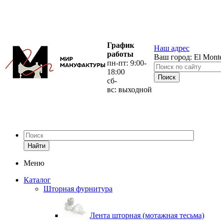
График
Наш адрес
работы
Ваш город:
El Mont
пн-пт: 9:00-
18:00
сб-
вс: выходной
Найти
Меню
Каталог
Шторная фурнитура
Лента шторная (мотажная тесьма)