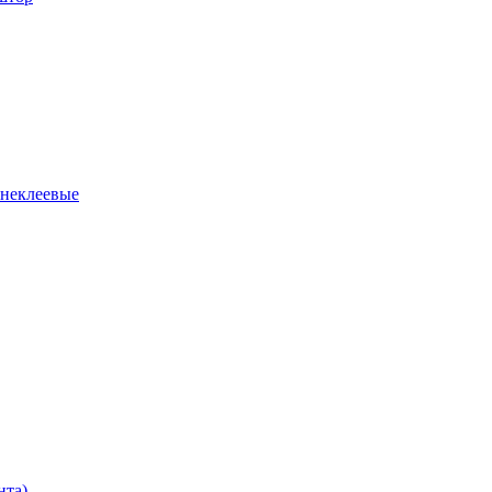
 неклеевые
нта)