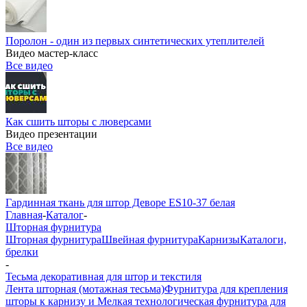
Поролон - один из первых синтетических утеплителей
Видео мастер-класс
Все видео
Как сшить шторы с люверсами
Видео презентации
Все видео
Гардинная ткань для штор Деворе ES10-37 белая
Главная
-
Каталог
-
Шторная фурнитура
Шторная фурнитура
Швейная фурнитура
Карнизы
Каталоги,
брелки
-
Тесьма декоративная для штор и текстиля
Лента шторная (мотажная тесьма)
Фурнитура для крепления
шторы к карнизу и Мелкая технологическая фурнитура для