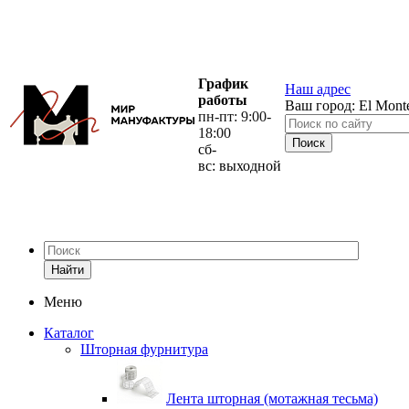
График
Наш адрес
работы
Ваш город:
El Mont
пн-пт: 9:00-
18:00
сб-
вс: выходной
Найти
Меню
Каталог
Шторная фурнитура
Лента шторная (мотажная тесьма)