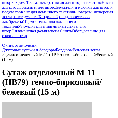
штор
Бахрома
Тесьма декоративная для штор и текстиля
Кисти
для штор
Подхваты для штор
Держатели и крючки для штор и
подхватов
Кант для домашнего текстиля
Люверсы, люверсная
лента, инструменты
Бандо-шабрак (для жесткого
ламбрекена)
Термостежка для домашнего
текстиля
Утяжелители и магнитные ленты для
штор
Филаментная (комплексная) нить
Оборудование для
салонов штор
-
Сутаж отделочный
Джутовые сутажи и бордюры
Бордюры
Репсовая лента
-
Сутаж отделочный M-11 (HB79) темно-бирюзовый/бежевый
(15 м)
Сутаж отделочный M-11
(HB79) темно-бирюзовый/
бежевый (15 м)