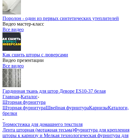
Поролон - один из первых синтетических утеплителей
Видео мастер-класс
Все видео
Как сшить шторы с люверсами
Видео презентации
Все видео
Гардинная ткань для штор Деворе ES10-37 белая
Главная
-
Каталог
-
Шторная фурнитура
Шторная фурнитура
Швейная фурнитура
Карнизы
Каталоги,
брелки
-
Термостежка для домашнего текстиля
Лента шторная (мотажная тесьма)
Фурнитура для крепления
шторы к карнизу и Мелкая технологическая фурнитура для