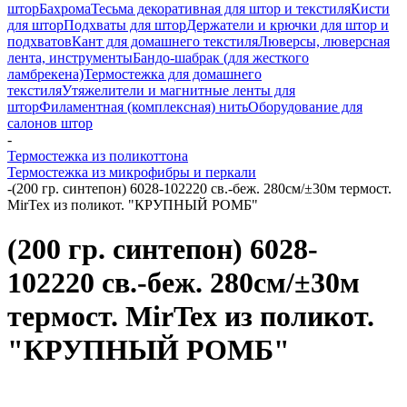
штор
Бахрома
Тесьма декоративная для штор и текстиля
Кисти
для штор
Подхваты для штор
Держатели и крючки для штор и
подхватов
Кант для домашнего текстиля
Люверсы, люверсная
лента, инструменты
Бандо-шабрак (для жесткого
ламбрекена)
Термостежка для домашнего
текстиля
Утяжелители и магнитные ленты для
штор
Филаментная (комплексная) нить
Оборудование для
салонов штор
-
Термостежка из поликоттона
Термостежка из микрофибры и перкали
-
(200 гр. синтепон) 6028-102220 св.-беж. 280см/±30м термост.
MirTex из поликот. "КРУПНЫЙ РОМБ"
(200 гр. синтепон) 6028-
102220 св.-беж. 280см/±30м
термост. MirTex из поликот.
"КРУПНЫЙ РОМБ"