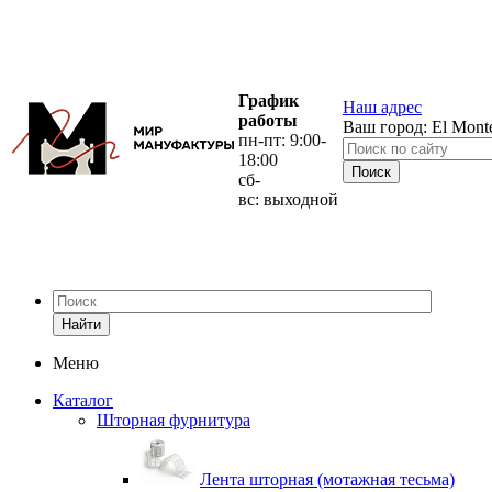
График
Наш адрес
работы
Ваш город:
El Mont
пн-пт: 9:00-
18:00
сб-
вс: выходной
Найти
Меню
Каталог
Шторная фурнитура
Лента шторная (мотажная тесьма)