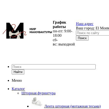
График
Наш адрес
работы
Ваш город:
El Mont
пн-пт: 9:00-
18:00
сб-
вс: выходной
Найти
Меню
Каталог
Шторная фурнитура
Лента шторная (мотажная тесьма)