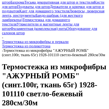
штор
Бахрома
Тесьма декоративная для штор и текстиля
Кисти
для штор
Подхваты для штор
Держатели и крючки для штор и
подхватов
Кант для домашнего текстиля
Люверсы, люверсная
лента, инструменты
Бандо-шабрак (для жесткого
ламбрекена)
Термостежка для домашнего
текстиля
Утяжелители и магнитные ленты для
штор
Филаментная (комплексная) нить
Оборудование для
салонов штор
-
Термостежка из микрофибры и перкали
Термостежка из поликоттона
-
Термостежка из микрофибры "АЖУРНЫЙ РОМБ"
(синт.100г, ткань 65г) 1928-101110 светло-бежевый 280см/30м
Термостежка из микрофибры
"АЖУРНЫЙ РОМБ"
(синт.100г, ткань 65г) 1928-
101110 светло-бежевый
280см/30м