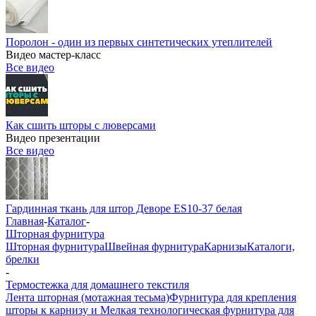
Поролон - один из первых синтетических утеплителей
Видео мастер-класс
Все видео
Как сшить шторы с люверсами
Видео презентации
Все видео
Гардинная ткань для штор Деворе ES10-37 белая
Главная
-
Каталог
-
Шторная фурнитура
Шторная фурнитура
Швейная фурнитура
Карнизы
Каталоги,
брелки
-
Термостежка для домашнего текстиля
Лента шторная (мотажная тесьма)
Фурнитура для крепления
шторы к карнизу и Мелкая технологическая фурнитура для