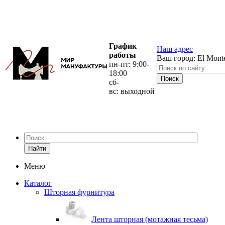
График
Наш адрес
работы
Ваш город:
El Mont
пн-пт: 9:00-
18:00
сб-
вс: выходной
Найти
Меню
Каталог
Шторная фурнитура
Лента шторная (мотажная тесьма)