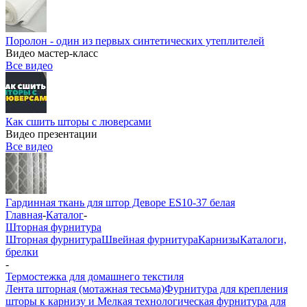
Поролон - один из первых синтетических утеплителей
Видео мастер-класс
Все видео
Как сшить шторы с люверсами
Видео презентации
Все видео
Гардинная ткань для штор Деворе ES10-37 белая
Главная
-
Каталог
-
Шторная фурнитура
Шторная фурнитура
Швейная фурнитура
Карнизы
Каталоги,
брелки
-
Термостежка для домашнего текстиля
Лента шторная (мотажная тесьма)
Фурнитура для крепления
шторы к карнизу и Мелкая технологическая фурнитура для