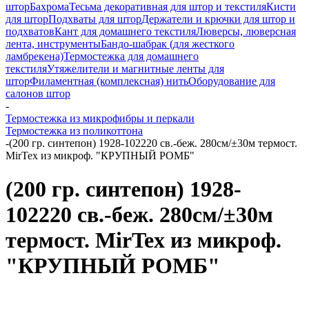
штор
Бахрома
Тесьма декоративная для штор и текстиля
Кисти
для штор
Подхваты для штор
Держатели и крючки для штор и
подхватов
Кант для домашнего текстиля
Люверсы, люверсная
лента, инструменты
Бандо-шабрак (для жесткого
ламбрекена)
Термостежка для домашнего
текстиля
Утяжелители и магнитные ленты для
штор
Филаментная (комплексная) нить
Оборудование для
салонов штор
-
Термостежка из микрофибры и перкали
Термостежка из поликоттона
-
(200 гр. синтепон) 1928-102220 св.-беж. 280см/±30м термост.
MirTex из микроф. "КРУПНЫЙ РОМБ"
(200 гр. синтепон) 1928-
102220 св.-беж. 280см/±30м
термост. MirTex из микроф.
"КРУПНЫЙ РОМБ"