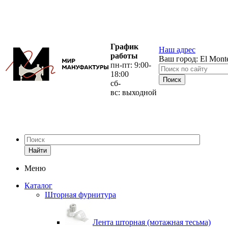
График
Наш адрес
работы
Ваш город:
El Mont
пн-пт: 9:00-
18:00
сб-
вс: выходной
Найти
Меню
Каталог
Шторная фурнитура
Лента шторная (мотажная тесьма)