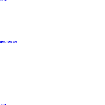
 неклеевые
нта)