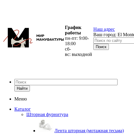
График
Наш адрес
работы
Ваш город:
El Mont
пн-пт: 9:00-
18:00
сб-
вс: выходной
Найти
Меню
Каталог
Шторная фурнитура
Лента шторная (мотажная тесьма)