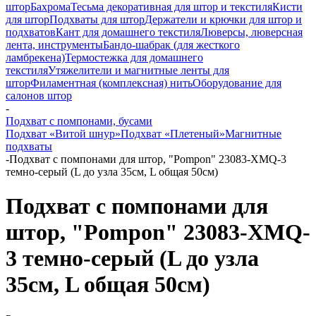
штор
Бахрома
Тесьма декоративная для штор и текстиля
Кисти
для штор
Подхваты для штор
Держатели и крючки для штор и
подхватов
Кант для домашнего текстиля
Люверсы, люверсная
лента, инструменты
Бандо-шабрак (для жесткого
ламбрекена)
Термостежка для домашнего
текстиля
Утяжелители и магнитные ленты для
штор
Филаментная (комплексная) нить
Оборудование для
салонов штор
-
Подхват с помпонами, бусами
Подхват «Витой шнур»
Подхват «Плетеный»
Магнитные
подхваты
-
Подхват с помпонами для штор, "Pompon" 23083-XMQ-3
темно-серый (L до узла 35см, L общая 50см)
Подхват с помпонами для
штор, "Pompon" 23083-XMQ-
3 темно-серый (L до узла
35см, L общая 50см)