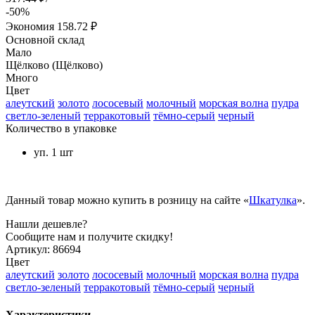
-50%
Экономия
158.72 ₽
Основной склад
Мало
Щёлково (Щёлково)
Много
Цвет
алеутский
золото
лососевый
молочный
морская волна
пудра
светло-зеленый
терракотовый
тёмно-серый
черный
Количество в упаковке
уп. 1 шт
Данный товар можно купить в розницу на сайте «
Шкатулка
».
Нашли дешевле?
Сообщите нам и получите скидку!
Артикул:
86694
Цвет
алеутский
золото
лососевый
молочный
морская волна
пудра
светло-зеленый
терракотовый
тёмно-серый
черный
Характеристики