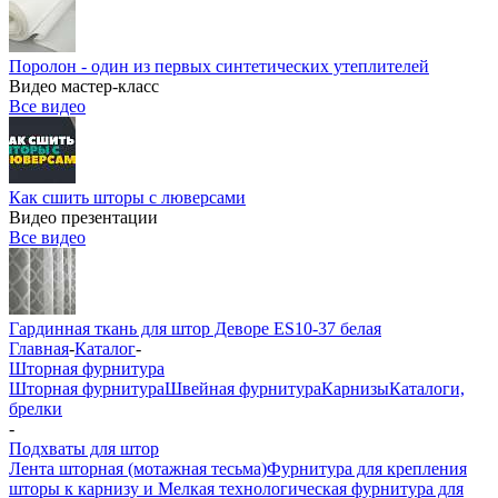
Поролон - один из первых синтетических утеплителей
Видео мастер-класс
Все видео
Как сшить шторы с люверсами
Видео презентации
Все видео
Гардинная ткань для штор Деворе ES10-37 белая
Главная
-
Каталог
-
Шторная фурнитура
Шторная фурнитура
Швейная фурнитура
Карнизы
Каталоги,
брелки
-
Подхваты для штор
Лента шторная (мотажная тесьма)
Фурнитура для крепления
шторы к карнизу и Мелкая технологическая фурнитура для