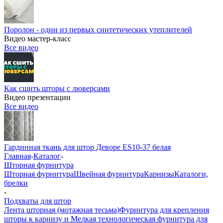
Поролон - один из первых синтетических утеплителей
Видео мастер-класс
Все видео
Как сшить шторы с люверсами
Видео презентации
Все видео
Гардинная ткань для штор Деворе ES10-37 белая
Главная
-
Каталог
-
Шторная фурнитура
Шторная фурнитура
Швейная фурнитура
Карнизы
Каталоги,
брелки
-
Подхваты для штор
Лента шторная (мотажная тесьма)
Фурнитура для крепления
шторы к карнизу и Мелкая технологическая фурнитура для