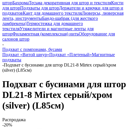
штор
Бахрома
Тесьма декоративная для штор и текстиля
Кисти
для штор
Подхваты для штор
Держатели и крючки для штор и
подхватов
Кант для домашнего текстиля
Люверсы, люверсная
лента, инструменты
Бандо-шабрак (для жесткого
ламбрекена)
Термостежка для домашнего
текстиля
Утяжелители и магнитные ленты для
штор
Филаментная (комплексная) нить
Оборудование для
салонов штор
-
Подхват с помпонами, бусами
Подхват «Витой шнур»
Подхват «Плетеный»
Магнитные
подхваты
-
Подхват с бусинами для штор DL21-8 Mirtex серый/хром
(silver) (L85см)
Подхват с бусинами для штор
DL21-8 Mirtex серый/хром
(silver) (L85см)
Распродажа
-20%