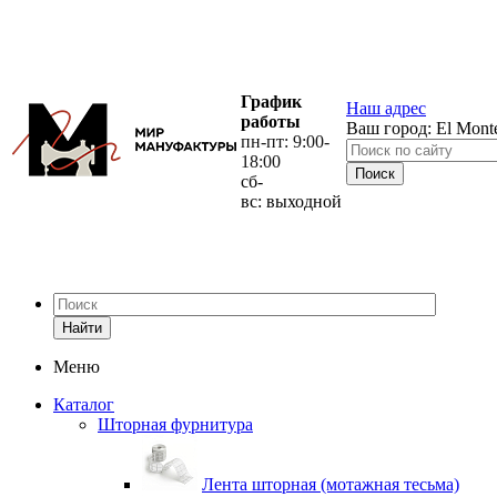
График
Наш адрес
работы
Ваш город:
El Mont
пн-пт: 9:00-
18:00
сб-
вс: выходной
Найти
Меню
Каталог
Шторная фурнитура
Лента шторная (мотажная тесьма)