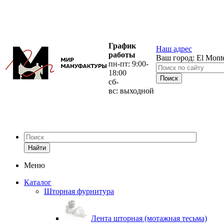
График
Наш адрес
работы
Ваш город:
El Mont
пн-пт: 9:00-
18:00
сб-
вс: выходной
Найти
Меню
Каталог
Шторная фурнитура
Лента шторная (мотажная тесьма)