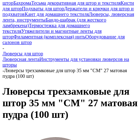
штор
Бахрома
Тесьма декоративная для штор и текстиля
Кисти
для штор
Подхваты для штор
Держатели и крючки для штор и
подхватов
Кант для домашнего текстиля
Люверсы, люверсная
лента, инструменты
Бандо-шабрак (для жесткого
ламбрекена)
Термостежка для домашнего
текстиля
Утяжелители и магнитные ленты для
штор
Филаментная (комплексная) нить
Оборудование для
салонов штор
-
Люверсы для штор
Люверсная лента
Инструменты для установки люверсов на
шторы
-
Люверсы трехзамковые для штор 35 мм "СМ" 27 матовая
пудра (100 шт)
Люверсы трехзамковые для
штор 35 мм "СМ" 27 матовая
пудра (100 шт)