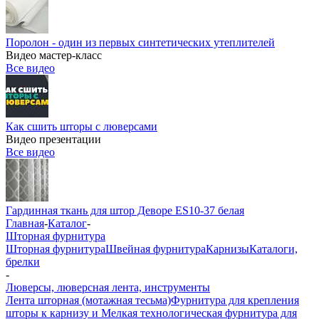
Поролон - один из первых синтетических утеплителей
Видео мастер-класс
Все видео
Как сшить шторы с люверсами
Видео презентации
Все видео
Гардинная ткань для штор Деворе ES10-37 белая
Главная
-
Каталог
-
Шторная фурнитура
Шторная фурнитура
Швейная фурнитура
Карнизы
Каталоги,
брелки
-
Люверсы, люверсная лента, инструменты
Лента шторная (мотажная тесьма)
Фурнитура для крепления
шторы к карнизу и Мелкая технологическая фурнитура для