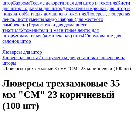
штор
Бахрома
Тесьма декоративная для штор и текстиля
Кисти
для штор
Подхваты для штор
Держатели и крючки для штор и
подхватов
Кант для домашнего текстиля
Люверсы, люверсная
лента, инструменты
Бандо-шабрак (для жесткого
ламбрекена)
Термостежка для домашнего
текстиля
Утяжелители и магнитные ленты для
штор
Филаментная (комплексная) нить
Оборудование для
салонов штор
-
Люверсы для штор
Люверсная лента
Инструменты для установки люверсов на
шторы
-
Люверсы трехзамковые 35 мм "СМ" 23 коричневый (100 шт)
Люверсы трехзамковые 35
мм "СМ" 23 коричневый
(100 шт)