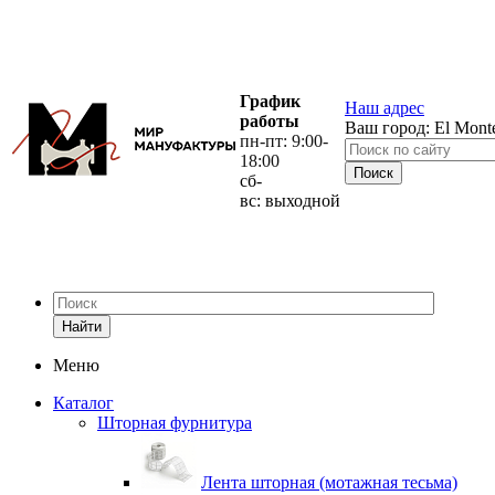
График
Наш адрес
работы
Ваш город:
El Mont
пн-пт: 9:00-
18:00
сб-
вс: выходной
Найти
Меню
Каталог
Шторная фурнитура
Лента шторная (мотажная тесьма)