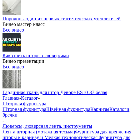
Поролон - один из первых синтетических утеплителей
Видео мастер-класс
Все видео
Как сшить шторы с люверсами
Видео презентации
Все видео
Гардинная ткань для штор Деворе ES10-37 белая
Главная
-
Каталог
-
Шторная фурнитура
Шторная фурнитура
Швейная фурнитура
Карнизы
Каталоги,
брелки
-
Люверсы, люверсная лента, инструменты
Лента шторная (мотажная тесьма)
Фурнитура для крепления
шторы к карнизу и Мелкая технологическая фурнитура для