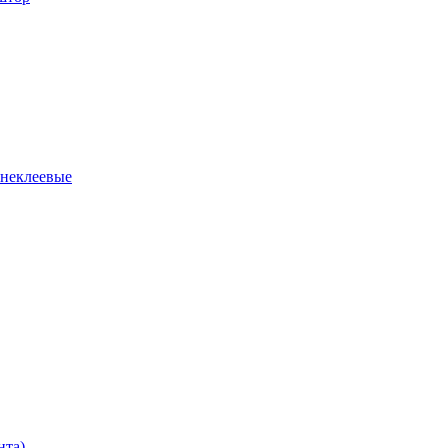
 неклеевые
нта)