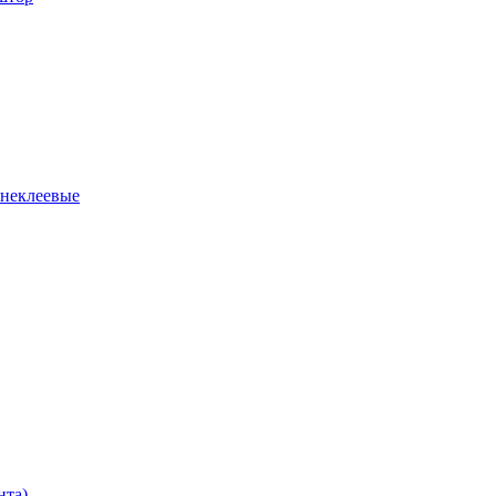
 неклеевые
нта)