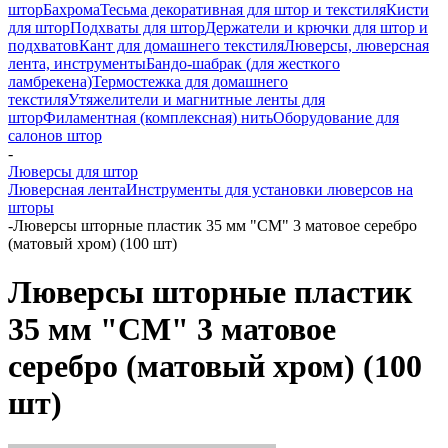
штор
Бахрома
Тесьма декоративная для штор и текстиля
Кисти
для штор
Подхваты для штор
Держатели и крючки для штор и
подхватов
Кант для домашнего текстиля
Люверсы, люверсная
лента, инструменты
Бандо-шабрак (для жесткого
ламбрекена)
Термостежка для домашнего
текстиля
Утяжелители и магнитные ленты для
штор
Филаментная (комплексная) нить
Оборудование для
салонов штор
-
Люверсы для штор
Люверсная лента
Инструменты для установки люверсов на
шторы
-
Люверсы шторные пластик 35 мм "СМ" 3 матовое серебро
(матовый хром) (100 шт)
Люверсы шторные пластик
35 мм "СМ" 3 матовое
серебро (матовый хром) (100
шт)