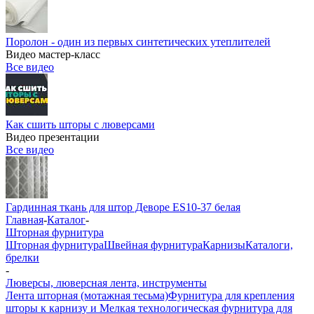
Поролон - один из первых синтетических утеплителей
Видео мастер-класс
Все видео
Как сшить шторы с люверсами
Видео презентации
Все видео
Гардинная ткань для штор Деворе ES10-37 белая
Главная
-
Каталог
-
Шторная фурнитура
Шторная фурнитура
Швейная фурнитура
Карнизы
Каталоги,
брелки
-
Люверсы, люверсная лента, инструменты
Лента шторная (мотажная тесьма)
Фурнитура для крепления
шторы к карнизу и Мелкая технологическая фурнитура для