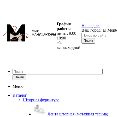
График
Наш адрес
работы
Ваш город:
El Mont
пн-пт: 9:00-
18:00
сб-
вс: выходной
Найти
Меню
Каталог
Шторная фурнитура
Лента шторная (мотажная тесьма)