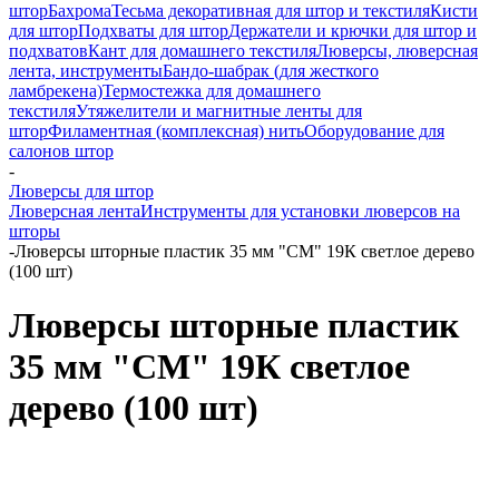
штор
Бахрома
Тесьма декоративная для штор и текстиля
Кисти
для штор
Подхваты для штор
Держатели и крючки для штор и
подхватов
Кант для домашнего текстиля
Люверсы, люверсная
лента, инструменты
Бандо-шабрак (для жесткого
ламбрекена)
Термостежка для домашнего
текстиля
Утяжелители и магнитные ленты для
штор
Филаментная (комплексная) нить
Оборудование для
салонов штор
-
Люверсы для штор
Люверсная лента
Инструменты для установки люверсов на
шторы
-
Люверсы шторные пластик 35 мм "СМ" 19К светлое дерево
(100 шт)
Люверсы шторные пластик
35 мм "СМ" 19К светлое
дерево (100 шт)