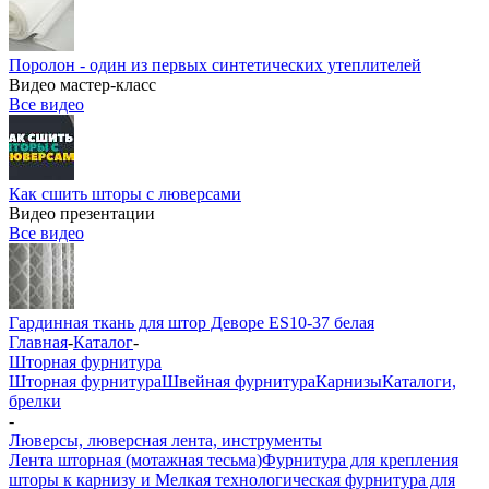
Поролон - один из первых синтетических утеплителей
Видео мастер-класс
Все видео
Как сшить шторы с люверсами
Видео презентации
Все видео
Гардинная ткань для штор Деворе ES10-37 белая
Главная
-
Каталог
-
Шторная фурнитура
Шторная фурнитура
Швейная фурнитура
Карнизы
Каталоги,
брелки
-
Люверсы, люверсная лента, инструменты
Лента шторная (мотажная тесьма)
Фурнитура для крепления
шторы к карнизу и Мелкая технологическая фурнитура для