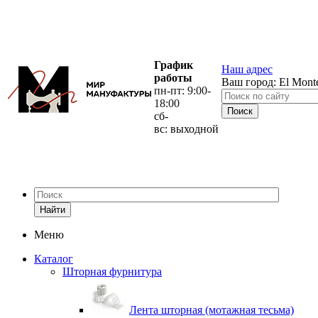
График
Наш адрес
работы
Ваш город:
El Mont
пн-пт: 9:00-
18:00
сб-
вс: выходной
Найти
Меню
Каталог
Шторная фурнитура
Лента шторная (мотажная тесьма)