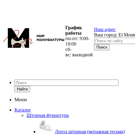
График
Наш адрес
работы
Ваш город:
El Mont
пн-пт: 9:00-
18:00
сб-
вс: выходной
Найти
Меню
Каталог
Шторная фурнитура
Лента шторная (мотажная тесьма)