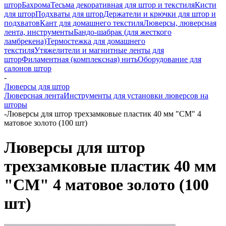
штор
Бахрома
Тесьма декоративная для штор и текстиля
Кисти
для штор
Подхваты для штор
Держатели и крючки для штор и
подхватов
Кант для домашнего текстиля
Люверсы, люверсная
лента, инструменты
Бандо-шабрак (для жесткого
ламбрекена)
Термостежка для домашнего
текстиля
Утяжелители и магнитные ленты для
штор
Филаментная (комплексная) нить
Оборудование для
салонов штор
-
Люверсы для штор
Люверсная лента
Инструменты для установки люверсов на
шторы
-
Люверсы для штор трехзамковые пластик 40 мм "СМ" 4
матовое золото (100 шт)
Люверсы для штор
трехзамковые пластик 40 мм
"СМ" 4 матовое золото (100
шт)