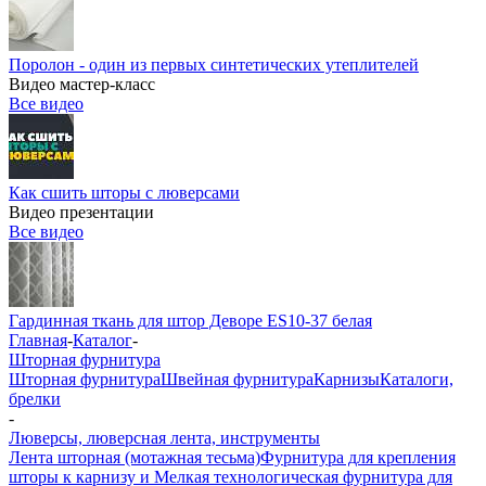
Поролон - один из первых синтетических утеплителей
Видео мастер-класс
Все видео
Как сшить шторы с люверсами
Видео презентации
Все видео
Гардинная ткань для штор Деворе ES10-37 белая
Главная
-
Каталог
-
Шторная фурнитура
Шторная фурнитура
Швейная фурнитура
Карнизы
Каталоги,
брелки
-
Люверсы, люверсная лента, инструменты
Лента шторная (мотажная тесьма)
Фурнитура для крепления
шторы к карнизу и Мелкая технологическая фурнитура для