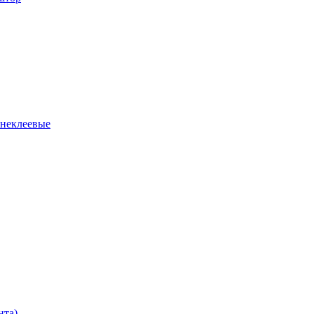
 неклеевые
нта)