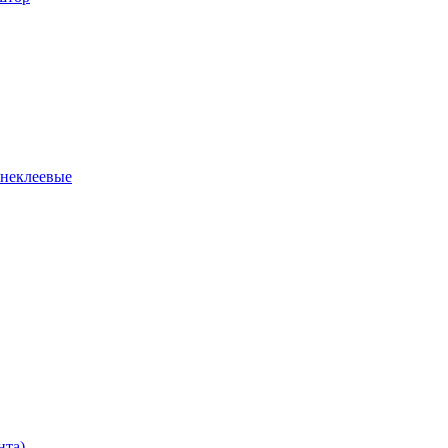
 неклеевые
нта)