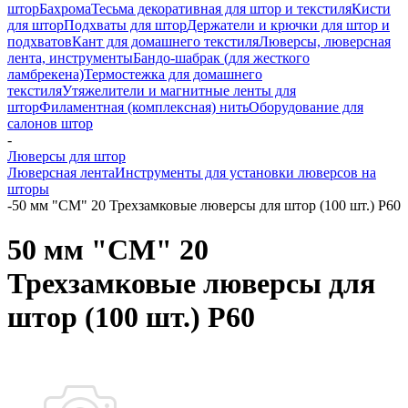
штор
Бахрома
Тесьма декоративная для штор и текстиля
Кисти
для штор
Подхваты для штор
Держатели и крючки для штор и
подхватов
Кант для домашнего текстиля
Люверсы, люверсная
лента, инструменты
Бандо-шабрак (для жесткого
ламбрекена)
Термостежка для домашнего
текстиля
Утяжелители и магнитные ленты для
штор
Филаментная (комплексная) нить
Оборудование для
салонов штор
-
Люверсы для штор
Люверсная лента
Инструменты для установки люверсов на
шторы
-
50 мм "СМ" 20 Трехзамковые люверсы для штор (100 шт.) Р60
50 мм "СМ" 20
Трехзамковые люверсы для
штор (100 шт.) Р60