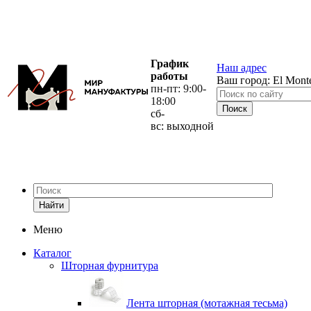
График
Наш адрес
работы
Ваш город:
El Mont
пн-пт: 9:00-
18:00
сб-
вс: выходной
Найти
Меню
Каталог
Шторная фурнитура
Лента шторная (мотажная тесьма)