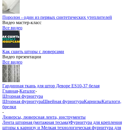
Поролон - один из первых синтетических утеплителей
Видео мастер-класс
Все видео
Как сшить шторы с люверсами
Видео презентации
Все видео
Гардинная ткань для штор Деворе ES10-37 белая
Главная
-
Каталог
-
Шторная фурнитура
Шторная фурнитура
Швейная фурнитура
Карнизы
Каталоги,
брелки
-
Люверсы, люверсная лента, инструменты
Лента шторная (мотажная тесьма)
Фурнитура для крепления
шторы к карнизу и Мелкая технологическая фурнитура для