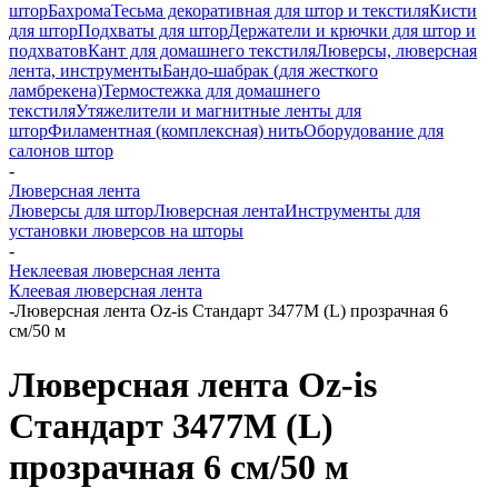
штор
Бахрома
Тесьма декоративная для штор и текстиля
Кисти
для штор
Подхваты для штор
Держатели и крючки для штор и
подхватов
Кант для домашнего текстиля
Люверсы, люверсная
лента, инструменты
Бандо-шабрак (для жесткого
ламбрекена)
Термостежка для домашнего
текстиля
Утяжелители и магнитные ленты для
штор
Филаментная (комплексная) нить
Оборудование для
салонов штор
-
Люверсная лента
Люверсы для штор
Люверсная лента
Инструменты для
установки люверсов на шторы
-
Неклеевая люверсная лента
Клеевая люверсная лента
-
Люверсная лента Oz-is Стандарт 3477M (L) прозрачная 6
см/50 м
Люверсная лента Oz-is
Стандарт 3477M (L)
прозрачная 6 см/50 м