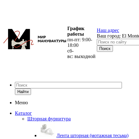
График
Наш адрес
работы
Ваш город:
El Mont
пн-пт: 9:00-
18:00
сб-
вс: выходной
Найти
Меню
Каталог
Шторная фурнитура
Лента шторная (мотажная тесьма)