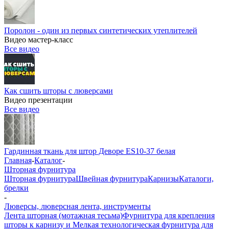
Поролон - один из первых синтетических утеплителей
Видео мастер-класс
Все видео
Как сшить шторы с люверсами
Видео презентации
Все видео
Гардинная ткань для штор Деворе ES10-37 белая
Главная
-
Каталог
-
Шторная фурнитура
Шторная фурнитура
Швейная фурнитура
Карнизы
Каталоги,
брелки
-
Люверсы, люверсная лента, инструменты
Лента шторная (мотажная тесьма)
Фурнитура для крепления
шторы к карнизу и Мелкая технологическая фурнитура для