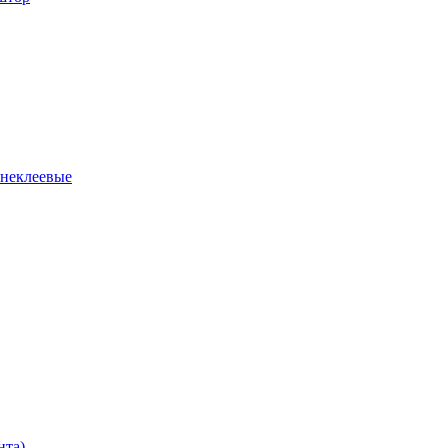
 неклеевые
нта)