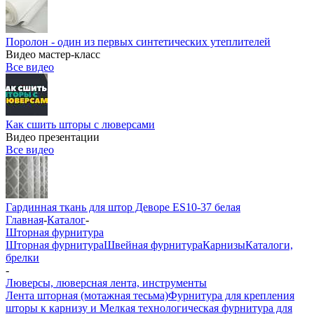
Поролон - один из первых синтетических утеплителей
Видео мастер-класс
Все видео
Как сшить шторы с люверсами
Видео презентации
Все видео
Гардинная ткань для штор Деворе ES10-37 белая
Главная
-
Каталог
-
Шторная фурнитура
Шторная фурнитура
Швейная фурнитура
Карнизы
Каталоги,
брелки
-
Люверсы, люверсная лента, инструменты
Лента шторная (мотажная тесьма)
Фурнитура для крепления
шторы к карнизу и Мелкая технологическая фурнитура для