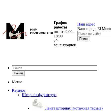
График
Наш адрес
работы
Ваш город:
El Mont
пн-пт: 9:00-
18:00
сб-
вс: выходной
Найти
Меню
Каталог
Шторная фурнитура
Лента шторная (мотажная тесьма)