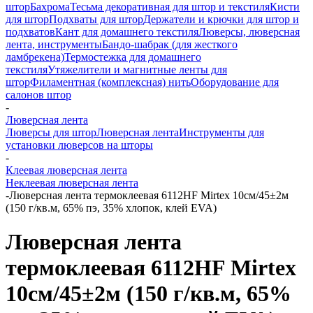
штор
Бахрома
Тесьма декоративная для штор и текстиля
Кисти
для штор
Подхваты для штор
Держатели и крючки для штор и
подхватов
Кант для домашнего текстиля
Люверсы, люверсная
лента, инструменты
Бандо-шабрак (для жесткого
ламбрекена)
Термостежка для домашнего
текстиля
Утяжелители и магнитные ленты для
штор
Филаментная (комплексная) нить
Оборудование для
салонов штор
-
Люверсная лента
Люверсы для штор
Люверсная лента
Инструменты для
установки люверсов на шторы
-
Клеевая люверсная лента
Неклеевая люверсная лента
-
Люверсная лента термоклеевая 6112HF Mirtex 10см/45±2м
(150 г/кв.м, 65% пэ, 35% хлопок, клей EVA)
Люверсная лента
термоклеевая 6112HF Mirtex
10см/45±2м (150 г/кв.м, 65%