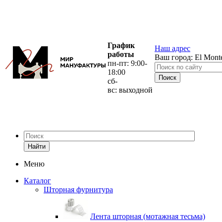
График
Наш адрес
работы
Ваш город:
El Mont
пн-пт: 9:00-
18:00
сб-
вс: выходной
Найти
Меню
Каталог
Шторная фурнитура
Лента шторная (мотажная тесьма)