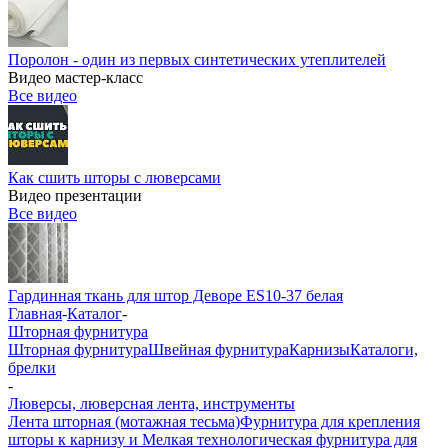
Поролон - один из первых синтетических утеплителей
Видео мастер-класс
Все видео
Как сшить шторы с люверсами
Видео презентации
Все видео
Гардинная ткань для штор Деворе ES10-37 белая
Главная
-
Каталог
-
Шторная фурнитура
Шторная фурнитура
Швейная фурнитура
Карнизы
Каталоги,
брелки
-
Люверсы, люверсная лента, инструменты
Лента шторная (мотажная тесьма)
Фурнитура для крепления
шторы к карнизу и Мелкая технологическая фурнитура для