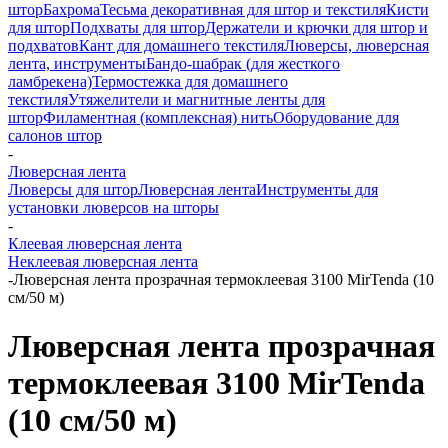
штор
Бахрома
Тесьма декоративная для штор и текстиля
Кисти
для штор
Подхваты для штор
Держатели и крючки для штор и
подхватов
Кант для домашнего текстиля
Люверсы, люверсная
лента, инструменты
Бандо-шабрак (для жесткого
ламбрекена)
Термостежка для домашнего
текстиля
Утяжелители и магнитные ленты для
штор
Филаментная (комплексная) нить
Оборудование для
салонов штор
-
Люверсная лента
Люверсы для штор
Люверсная лента
Инструменты для
установки люверсов на шторы
-
Клеевая люверсная лента
Неклеевая люверсная лента
-
Люверсная лента прозрачная термоклеевая 3100 MirTenda (10
см/50 м)
Люверсная лента прозрачная
термоклеевая 3100 MirTenda
(10 см/50 м)