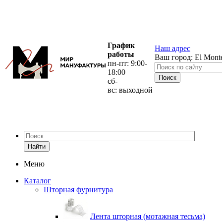
График
Наш адрес
работы
Ваш город:
El Mont
пн-пт: 9:00-
18:00
сб-
вс: выходной
Найти
Меню
Каталог
Шторная фурнитура
Лента шторная (мотажная тесьма)