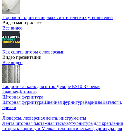
Поролон - один из первых синтетических утеплителей
Видео мастер-класс
Все видео
Как сшить шторы с люверсами
Видео презентации
Все видео
Гардинная ткань для штор Деворе ES10-37 белая
Главная
-
Каталог
-
Шторная фурнитура
Шторная фурнитура
Швейная фурнитура
Карнизы
Каталоги,
брелки
-
Люверсы, люверсная лента, инструменты
Лента шторная (мотажная тесьма)
Фурнитура для крепления
шторы к карнизу и Мелкая технологическая фурнитура для