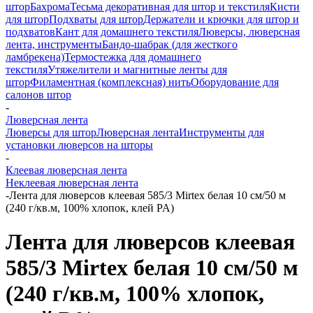
штор
Бахрома
Тесьма декоративная для штор и текстиля
Кисти
для штор
Подхваты для штор
Держатели и крючки для штор и
подхватов
Кант для домашнего текстиля
Люверсы, люверсная
лента, инструменты
Бандо-шабрак (для жесткого
ламбрекена)
Термостежка для домашнего
текстиля
Утяжелители и магнитные ленты для
штор
Филаментная (комплексная) нить
Оборудование для
салонов штор
-
Люверсная лента
Люверсы для штор
Люверсная лента
Инструменты для
установки люверсов на шторы
-
Клеевая люверсная лента
Неклеевая люверсная лента
-
Лента для люверсов клеевая 585/3 Mirtex белая 10 см/50 м
(240 г/кв.м, 100% хлопок, клей PA)
Лента для люверсов клеевая
585/3 Mirtex белая 10 см/50 м
(240 г/кв.м, 100% хлопок,